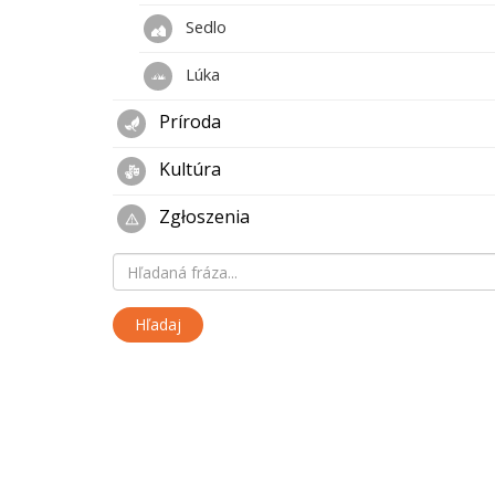
Sedlo
Lúka
Príroda
Kultúra
Zgłoszenia