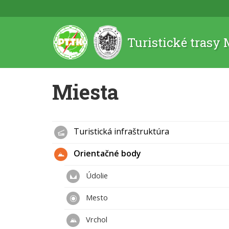
Turistické trasy
Miesta
Turistická infraštruktúra
Orientačné body
Údolie
Mesto
Vrchol