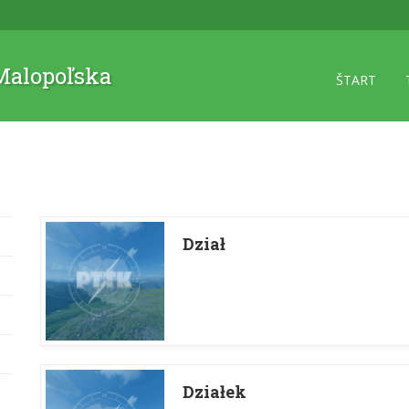
 Malopoľska
ŠTART
Dział
Działek