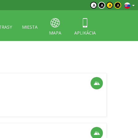
A
A
A
A
TRASY
MIESTA
MAPA
APLIKÁCIA