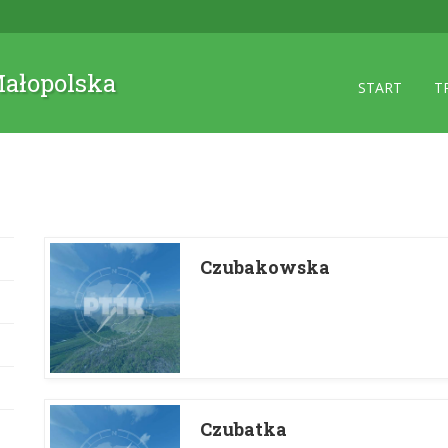
 Małopolska
START
T
Czubakowska
Czubatka