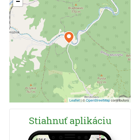
−
Leaflet
|
©
OpenStreetMap
contributors
Stiahnuť aplikáciu