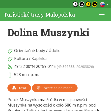
A
A
A
A
Turistické trasy Malopoľska
Togg
navi
Dolina Muszynki
Orientačné body
/
Údolie
Kultúra
/
Kaplnka
49°22'00"N
20°59'01"E
(49.366733, 20.983826)
523 m n. p. m.
Trasa
Pozrite sa na mape
Potok Muszynka ma źródła w miejscowości
Muszynka na wysokości około 680 m n.p.m. pod
Przełęczą Tylicką. Jest prawym dopływem Popradu.