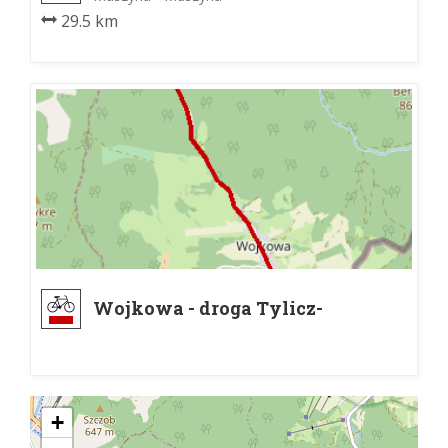
29.5 km
Wojkowa - droga Tylicz-
Muszyna
+