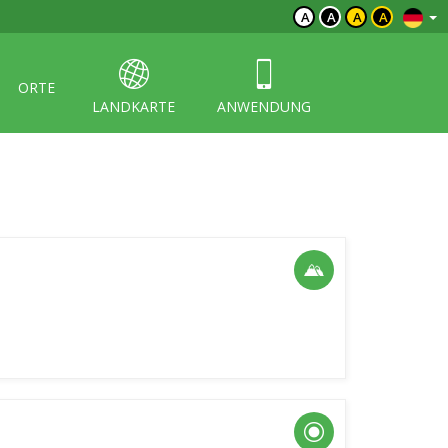
A
A
A
A
ORTE
LANDKARTE
ANWENDUNG