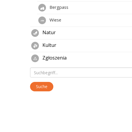
Bergpass
Wiese
Natur
Kultur
Zgłoszenia