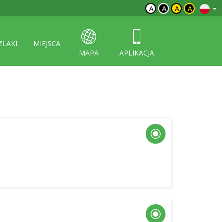
A
A
A
A
ZLAKI
MIEJSCA
MAPA
APLIKACJA