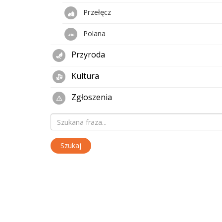
Przełęcz
Polana
Przyroda
Kultura
Zgłoszenia