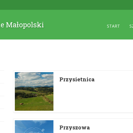
ne Małopolski
START
S
Przysietnica
Przyszowa