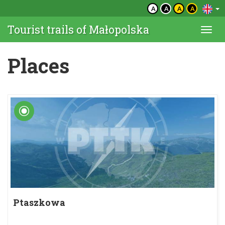
A
A
A
A
Tourist trails of Małopolska
Togg
navi
Places
Ptaszkowa