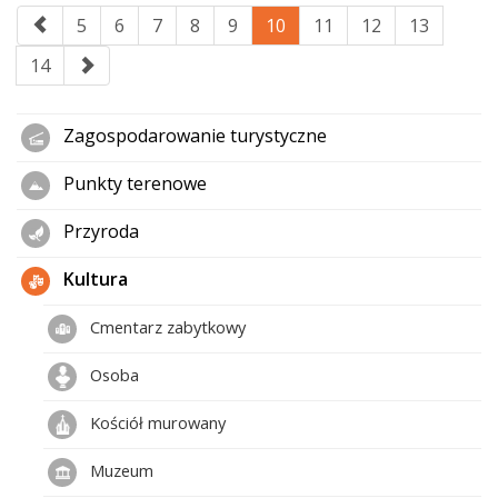
5
6
7
8
9
10
11
12
13
14
Zagospodarowanie turystyczne
Punkty terenowe
Przyroda
Kultura
Cmentarz zabytkowy
Osoba
Kościół murowany
Muzeum