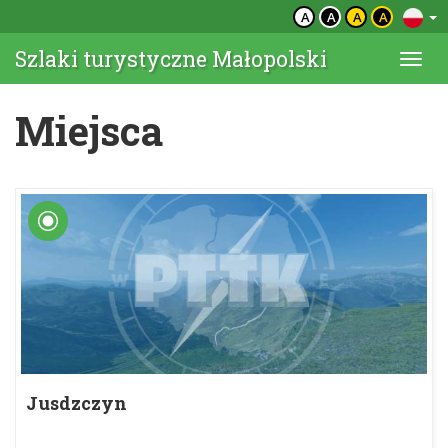
A
A
A
A
Szlaki turystyczne Małopolski
Togg
navi
Miejsca
Jusdzczyn