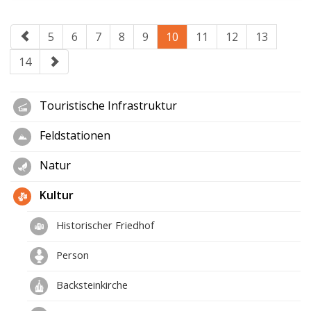
5
6
7
8
9
10
11
12
13
14
Touristische Infrastruktur
Feldstationen
Natur
Kultur
Historischer Friedhof
Person
Backsteinkirche