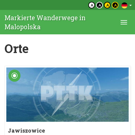
A
A
A
A
Markierte Wanderwege in
Togg
Malopolska
navi
Orte
Jawiszowice