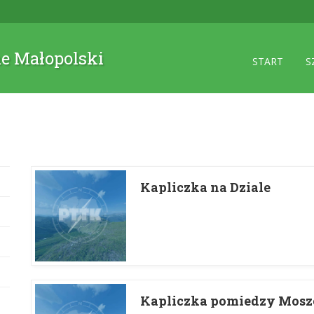
ne Małopolski
START
S
Kapliczka na Dziale
Kapliczka pomiedzy Moszc