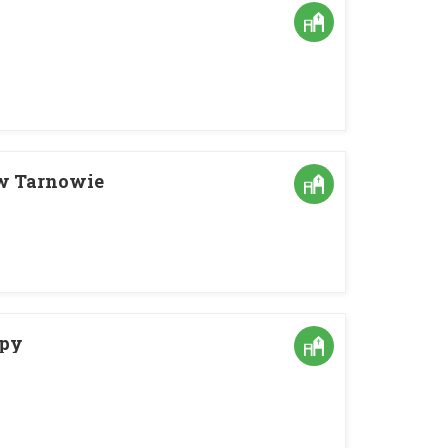
 w Tarnowie
mpy