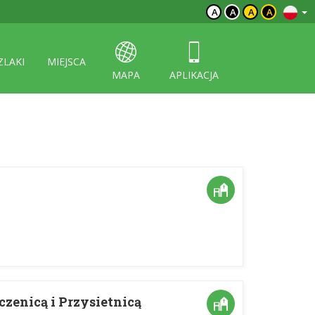
A
A
A
A
ZLAKI
MIEJSCA
MAPA
APLIKACJA
zenicą i Przysietnicą