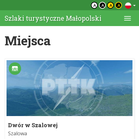
A
A
A
A
Szlaki turystyczne Małopolski
Togg
navi
Miejsca
Dwór w Szalowej
Szalowa