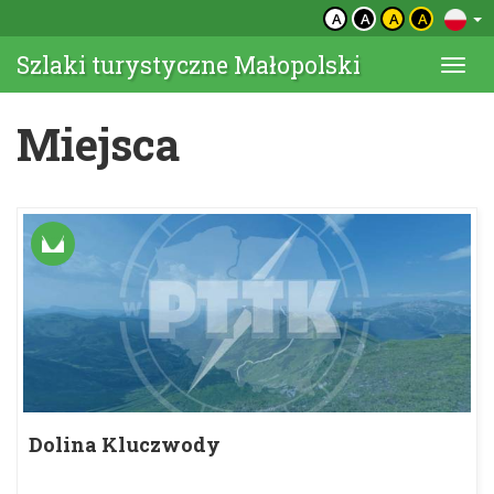
A
A
A
A
Szlaki turystyczne Małopolski
Togg
navi
Miejsca
Dolina Kluczwody