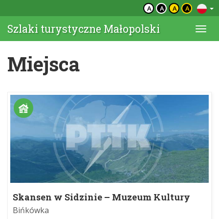
A
A
A
A
Szlaki turystyczne Małopolski
Togg
navi
Miejsca
Skansen w Sidzinie – Muzeum Kultury
Ludowej
Bińkówka