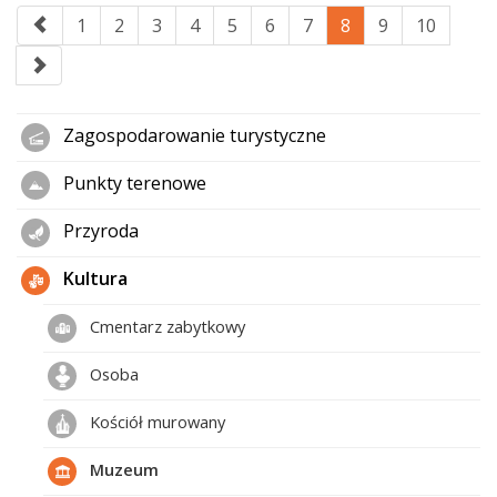
1
2
3
4
5
6
7
8
9
10
Zagospodarowanie turystyczne
Punkty terenowe
Przyroda
Kultura
Cmentarz zabytkowy
Osoba
Kościół murowany
Muzeum