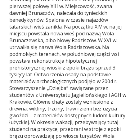
pierwszej połowy XIII w. Miejscowość, zwana
dawniej Brunaczów, należała do tynieckich
benedyktynów. Spalona w czasie najazdów
tatarskich wieś zanikła. Na początku XIV w. na jej
miejscu powstała nowa wieś pod nazwą Wola
Brunaczewska, albo Nowy Radziszów. W XVI w.
utrwaliła się nazwa Wola Radziszowska. Na
podmokłych terenach, w południowej części wsi
powstała rekonstrukcja hipotetycznej
prehistorycznej wioski z epoki brązu sprzed 3
tysięcy lat. Odtworzenia osady na podstawie
materiałów archeologicznych podjęło w 2004 r.
Stowarzyszenie „Dziejba” zawiązane przez
studentów z Uniwersytetu Jagiellońskiego i AGH w
Krakowie. Główne chaty zostały wzniesione z
drewna, wikliny, trzciny, traw i ziemi bez użycia
gwoździ – z materiałów dostępnych ludom kultury
łużyckiej. W okresie wakacji, przebywający tutaj
studenci na praktyce, przebrani w stroje z epoki
brązu oprowadzają po wiosce turystów. Wola