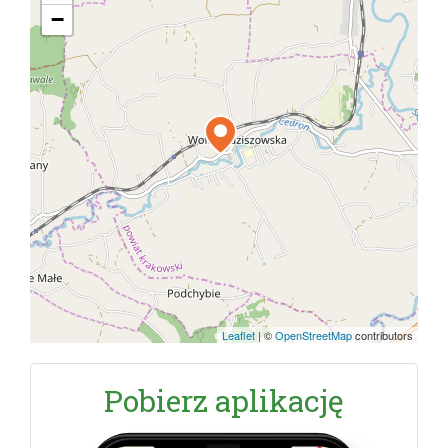
−
Leaflet
|
©
OpenStreetMap
contributors
Pobierz aplikację