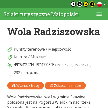
A
A
A
A
Szlaki turystyczne Małopolski
Togg
navi
Wola Radziszowska
Punkty terenowe
/
Miejscowość
Kultura
/
Muzeum
49°54'24"N
19°47'08"E
(49.906798, 19.785719)
232 m n. p. m.
Wyznacz trasę
Zobacz na mapie
Wola Radziszowska, wieś w gminie Skawina
położona jest na Pogórzu Wielickim nad rzeką
Skawinką. Pierwsze wzmianki o wsi pochodzą z