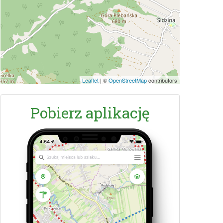
Leaflet
|
©
OpenStreetMap
contributors
Pobierz aplikację