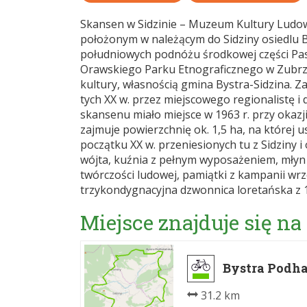
Skansen w Sidzinie – Muzeum Kultury Ludo
położonym w należącym do Sidziny osiedlu 
południowych podnóżu środkowej części Pasma 
Orawskiego Parku Etnograficznego w Zubrzyc
kultury, własnością gmina Bystra-Sidzina. 
tych XX w. przez miejscowego regionalistę i
skansenu miało miejsce w 1963 r. przy okazji
zajmuje powierzchnię ok. 1,5 ha, na której u
początku XX w. przeniesionych tu z Sidziny i 
wójta, kuźnia z pełnym wyposażeniem, młyn
twórczości ludowej, pamiątki z kampanii wrz
trzykondygnacyjna dzwonnica loretańska z 19
Miejsce znajduje się na
Bystra Podha
31.2 km