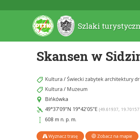
Szlaki turystycz
Skansen w Sidzi
Kultura
/
Świecki zabytek architektury d
Kultura
/
Muzeum
Bińkówka
49°37'09"N
19°42'05"E
(49.61937, 19.70157
608 m n. p. m.
Wyznacz trasę
Zobacz na mapie