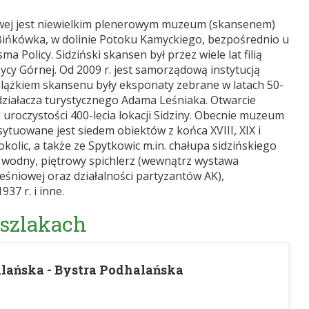
wej jest niewielkim plenerowym muzeum (skansenem)
Bińkówka, w dolinie Potoku Kamyckiego, bezpośrednio u
Policy. Sidziński skansen był przez wiele lat filią
y Górnej. Od 2009 r. jest samorządową instytucją
Zalążkiem skansenu były eksponaty zebrane w latach 50-
 działacza turystycznego Adama Leśniaka. Otwarcie
 uroczystości 400-lecia lokacji Sidziny. Obecnie muzeum
sytuowane jest siedem obiektów z końca XVIII, XIX i
okolic, a także ze Spytkowic m.in. chałupa sidzińskiego
 wodny, piętrowy spichlerz (wewnątrz wystawa
eśniowej oraz działalności partyzantów AK),
37 r. i inne.
 szlakach
lańska - Bystra Podhalańska