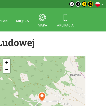
A
A
A
A
ZLAKI
MIEJSCA
MAPA
APLIKACJA
Ludowej
+
−