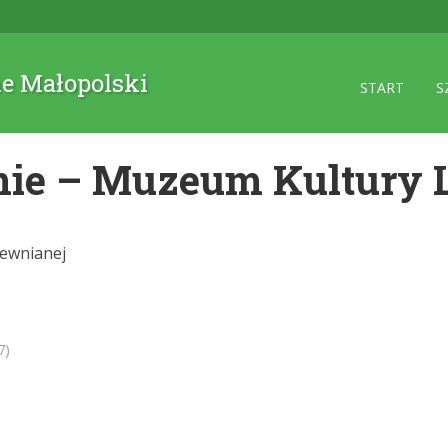
ne Małopolski
START
S
nie – Muzeum Kultury 
rewnianej
7)