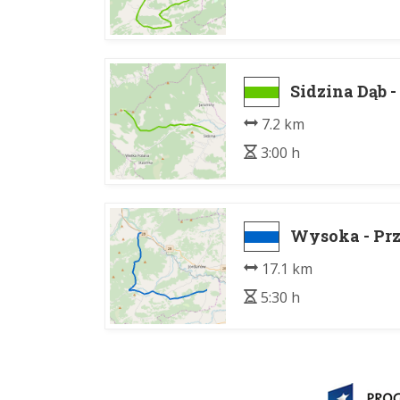
Sidzina Dąb -
7.2 km
3:00 h
Wysoka - Pr
17.1 km
5:30 h