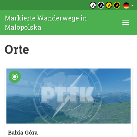
A
A
A
A
Markierte Wanderwege in
Togg
Malopolska
navi
Orte
Babia Góra