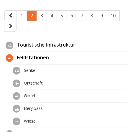
1
2
3
4
5
6
7
8
9
10
Touristische Infrastruktur
Feldstationen
Senke
Ortschaft
Gipfel
Bergpass
Wiese