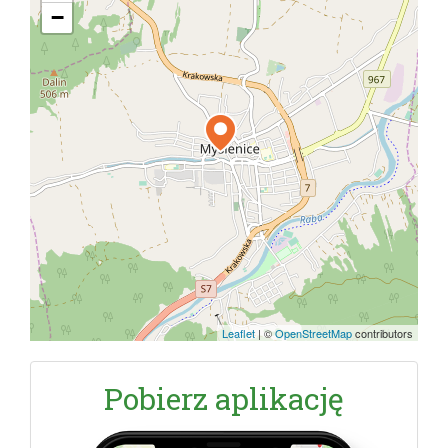
−
Leaflet
|
©
OpenStreetMap
contributors
Pobierz aplikację