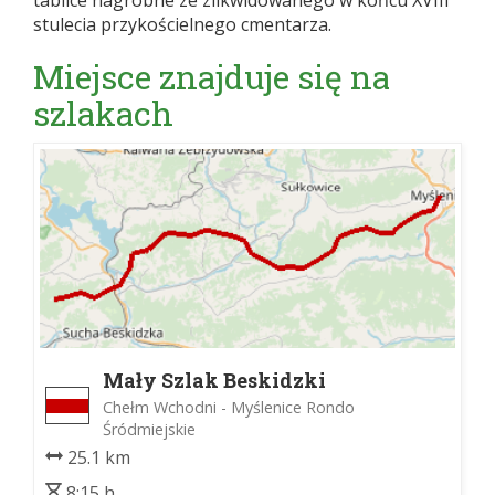
tablice nagrobne ze zlikwidowanego w końcu XVIII
stulecia przykościelnego cmentarza.
Miejsce znajduje się na
szlakach
Mały Szlak Beskidzki
Chełm Wchodni - Myślenice Rondo
Śródmiejskie
25.1 km
8:15 h