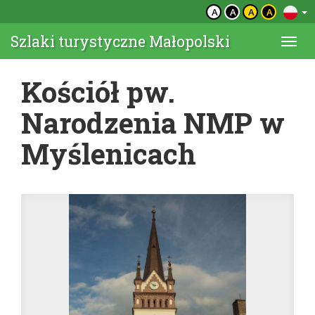
A
A
A
A
Szlaki turystyczne Małopolski
Togg
navi
Kościół pw.
Narodzenia NMP w
Myślenicach