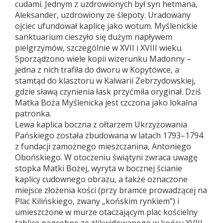
cudami. Jednym z uzdrowionych był syn hetmana,
Aleksander, uzdrowiony ze ślepoty. Uradowany
ojciec ufundował kaplicę jako wotum. Myślenickie
sanktuarium cieszyło się dużym napływem
pielgrzymów, szczególnie w XVII i XVIII wieku.
Sporządzono wiele kopii wizerunku Madonny –
jedna z nich trafiła do dworu w Kopytówce, a
stamtąd do klasztoru w Kalwarii Zebrzydowskiej,
gdzie sławą czynienia łask przyćmiła oryginał. Dziś
Matka Boża Myślenicka jest czczona jako lokalna
patronka.
Lewa kaplica boczna z ołtarzem Ukrzyżowania
Pańskiego została zbudowana w latach 1793–1794
z fundacji zamożnego mieszczanina, Antoniego
Obońskiego. W otoczeniu świątyni zwraca uwagę
stopka Matki Bożej, wyryta w bocznej ścianie
kaplicy cudownego obrazu, a także oznaczone
miejsce złożenia kości (przy bramce prowadzącej na
Plac Kilińskiego, zwany „końskim rynkiem”) i
umieszczone w murze otaczającym plac kościelny