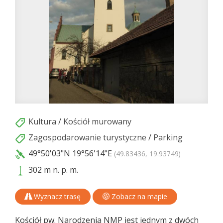
Kultura
/
Kościół murowany
Zagospodarowanie turystyczne
/
Parking
49°50'03"N
19°56'14"E
(49.83436, 19.93749)
302 m n. p. m.
Wyznacz trasę
Zobacz na mapie
Kościół pw. Narodzenia NMP jest jednym z dwóch