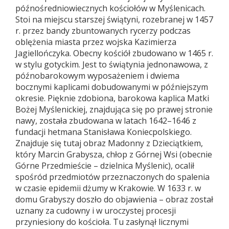
późnośredniowiecznych kościołów w Myślenicach.
Stoi na miejscu starszej świątyni, rozebranej w 1457
r. przez bandy zbuntowanych rycerzy podczas
oblężenia miasta przez wojska Kazimierza
Jagiellończyka. Obecny kościół zbudowano w 1465 r.
w stylu gotyckim. Jest to świątynia jednonawowa, z
późnobarokowym wyposażeniem i dwiema
bocznymi kaplicami dobudowanymi w późniejszym
okresie. Pięknie zdobiona, barokowa kaplica Matki
Bożej Myślenickiej, znajdująca się po prawej stronie
nawy, została zbudowana w latach 1642–1646 z
fundacji hetmana Stanisława Koniecpolskiego.
Znajduje się tutaj obraz Madonny z Dzieciątkiem,
który Marcin Grabysza, chłop z Górnej Wsi (obecnie
Górne Przedmieście – dzielnica Myślenic), ocalił
spośród przedmiotów przeznaczonych do spalenia
w czasie epidemii dżumy w Krakowie. W 1633 r. w
domu Grabyszy doszło do objawienia – obraz został
uznany za cudowny i w uroczystej procesji
przyniesiony do kościoła. Tu zasłynął licznymi