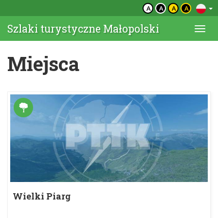
A
A
A
A
Szlaki turystyczne Małopolski
Togg
navi
Miejsca
Wielki Piarg