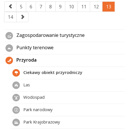
5
6
7
8
9
10
11
12
13
14
Zagospodarowanie turystyczne
Punkty terenowe
Przyroda
Ciekawy obiekt przyrodniczy
Las
Wodospad
Park narodowy
Park Krajobrazowy