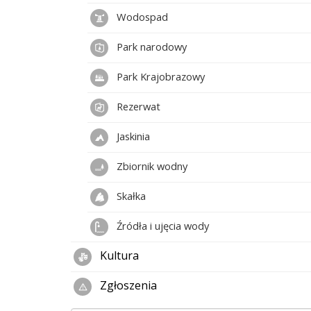
Wodospad
Park narodowy
Park Krajobrazowy
Rezerwat
Jaskinia
Zbiornik wodny
Skałka
Źródła i ujęcia wody
Kultura
Zgłoszenia