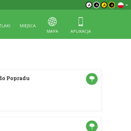
A
A
A
A
ZLAKI
MIEJSCA
MAPA
APLIKACJA
do Popradu