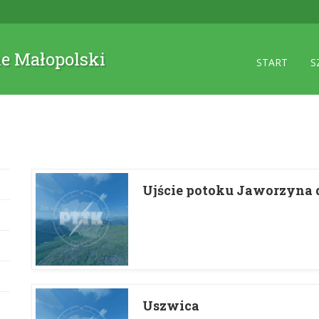
ne Małopolski
START
S
Ujście potoku Jaworzyna 
Uszwica