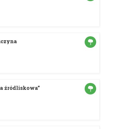
uczyna
a źródliskowa”