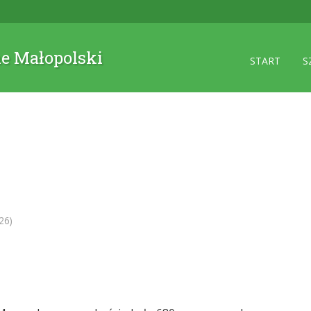
ne Małopolski
START
S
26)