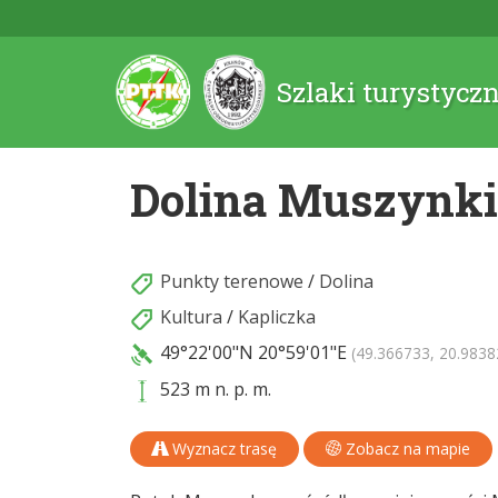
Szlaki turystycz
Dolina Muszynki
Punkty terenowe
/
Dolina
Kultura
/
Kapliczka
49°22'00"N
20°59'01"E
(49.366733, 20.9838
523 m n. p. m.
Wyznacz trasę
Zobacz na mapie