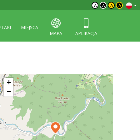
A
A
A
A
ZLAKI
MIEJSCA
MAPA
APLIKACJA
+
−