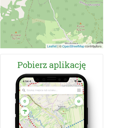
Leaflet
|
©
OpenStreetMap
contributors
Pobierz aplikację