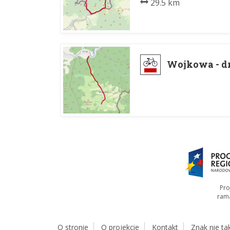
29.5 km
Wojkowa - d
Pro
ram
O stronie
O projekcie
Kontakt
Znak nie ta