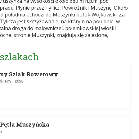
Muszynka na wysokości około 680 m n.p.m. pod
radu. Płynie przez Tyllicz, Powroźnik i Muszynę. Około
d południa uchodzi do Muszynki potok Wojkowski. Za
ylicza jest skrzyżowanie, na którym na południe, w
lokalna droga do malowniczej, połemkowskiej wioski
cnej stronie Muszynki, znajdują się zalesione,
 szlakach
zny Szlak Rowerowy
kiem - Izby
 Pętla Muszyńska
a