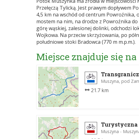
Potok Muszynka ma źródła w miejscowości 
Przełęczą Tylicką. Jest prawym dopływem Pop
4,5 km na wschód od centrum Powroźnika, o
mostem na nim, na drodze z Powroźnika do T
górę wąskiej, zalesionej dolinki, odchodzi 
Wojkowa. Na przeciw skrzyżowania, po półno
południowe stoki Bradowca (770 m m.p.m.).
Miejsce znajduje się na
Transgranic
Muszyna, pod Zam
21.7 km
Turystyczna
Muszyna - Muszyn