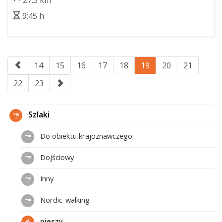
27.3 km
9:45 h
14
15
16
17
18
19
20
21
22
23
Szlaki
Do obiektu krajoznawczego
Dojściowy
Inny
Nordic-walking
pieszy