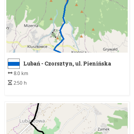
Lubań - Czorsztyn, ul. Pienińska
(granica PPN)
8.0 km
2:50 h