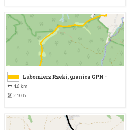
Lubomierz Rzeki, granica GPN -
Kudłoń
4.6 km
2:10 h