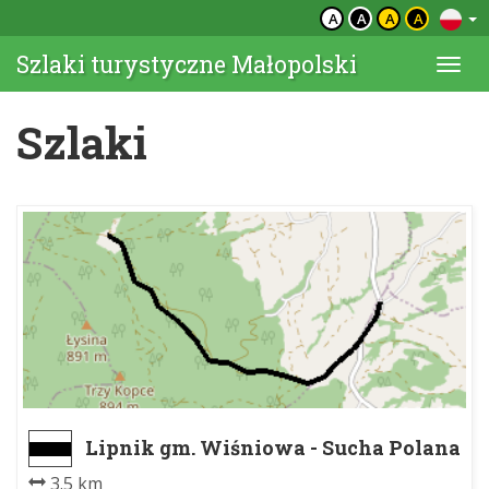
A
A
A
A
Szlaki turystyczne Małopolski
Togg
navi
Szlaki
Lipnik gm. Wiśniowa - Sucha Polana
3.5 km