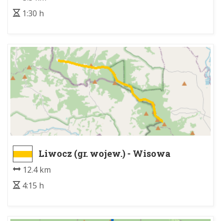
1:30 h
Liwocz (gr. wojew.) - Wisowa
Granica Województwa
12.4 km
4:15 h