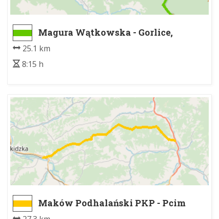
Magura Wątkowska - Gorlice,
Dworzec PKP
25.1 km
8:15 h
Maków Podhalański PKP - Pcim