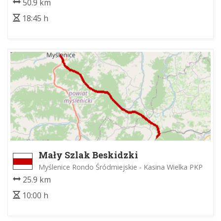
50.9 km
18:45 h
Mały Szlak Beskidzki
Myślenice Rondo Śródmiejskie - Kasina Wielka PKP
25.9 km
10:00 h