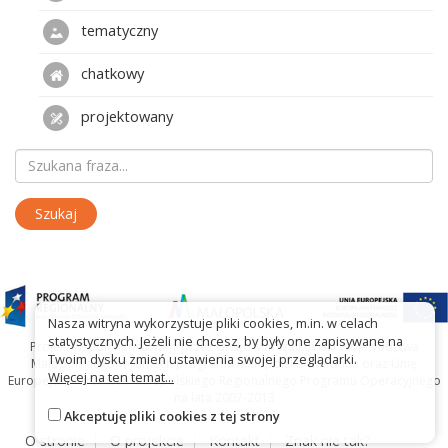
tematyczny
chatkowy
projektowany
Nasza witryna wykorzystuje pliki cookies, m.in. w celach
statystycznych. Jeżeli nie chcesz, by były one zapisywane na
Projekt współfinansowany przez Urząd Marszałkowski Województwa
Twoim dysku zmień ustawienia swojej przeglądarki.
Małopolskiego w ramach programu Małopolska Gościnna oraz Unię
Więcej na ten temat...
Europejską w ramach Małopolskiego Regionalnego Programu Operacyjnego
na lata 2007-2013
Akceptuję pliki cookies z tej strony
O stronie
O projekcie
Kontakt
Znak nie tak?