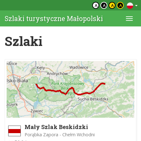
A
A
A
A
Szlaki turystyczne Małopolski
Togg
navi
Szlaki
Mały Szlak Beskidzki
Porąbka Zapora - Chełm Wchodni