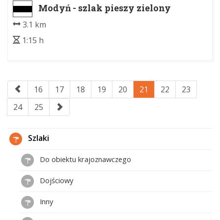
Modyń - szlak pieszy zielony
3.1 km
1:15 h
16
17
18
19
20
21
22
23
24
25
Szlaki
Do obiektu krajoznawczego
Dojściowy
Inny