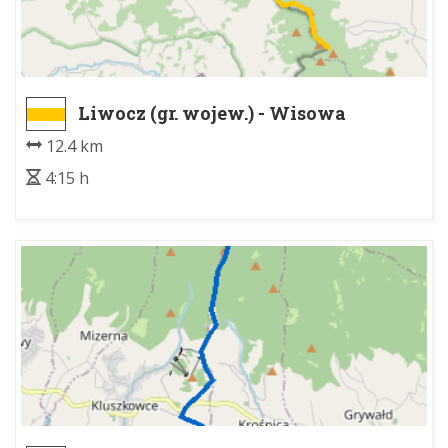
Liwocz (gr. wojew.) - Wisowa
Granica Województwa
12.4 km
4:15 h