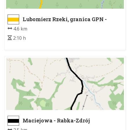
Lubomierz Rzeki, granica GPN -
Kudłoń
4.6 km
2:10 h
Maciejowa - Rabka-Zdrój