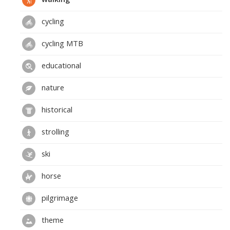
cycling
cycling MTB
educational
nature
historical
strolling
ski
horse
pilgrimage
theme