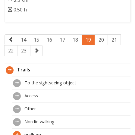
2.5 km
0:50 h
14
15
16
17
18
19
20
21
22
23
Trails
To the sightseeing object
Access
Other
Nordic-walking
walking