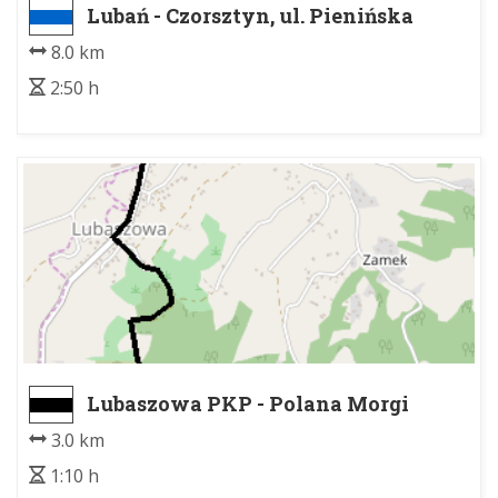
Lubań - Czorsztyn, ul. Pienińska
(granica PPN)
8.0 km
2:50 h
Lubaszowa PKP - Polana Morgi
3.0 km
1:10 h