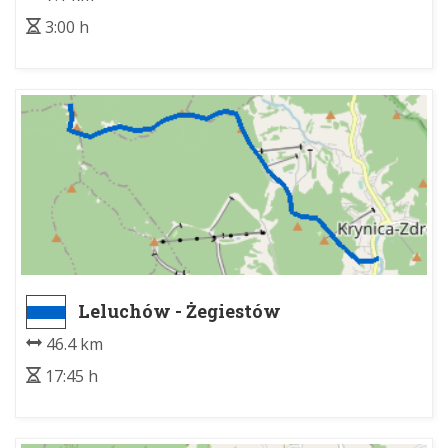
3:00 h
Leluchów - Żegiestów
46.4 km
17:45 h