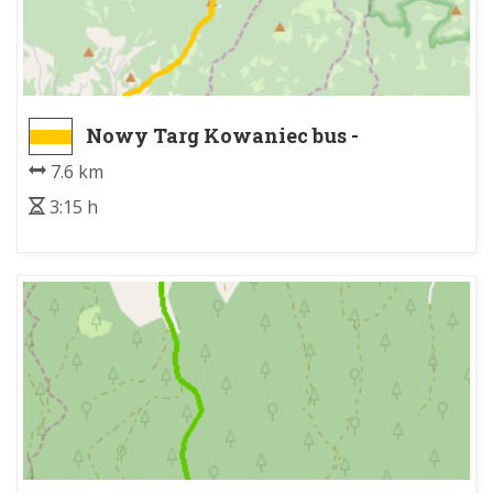
Nowy Targ Kowaniec bus -
Schronisko PTTK na Turbaczu
7.6 km
3:15 h