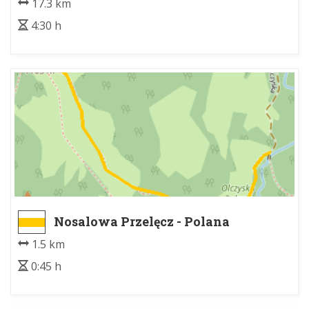
17.3 km
4:30 h
Nosalowa Przelęcz - Polana
Olczyska
1.5 km
0:45 h