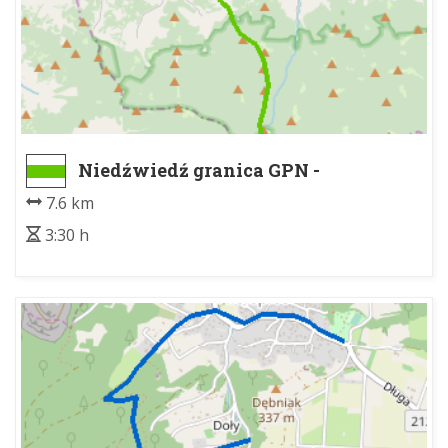
Niedźwiedź granica GPN -
Schronisko PTTK na Turbaczu
7.6 km
3:30 h