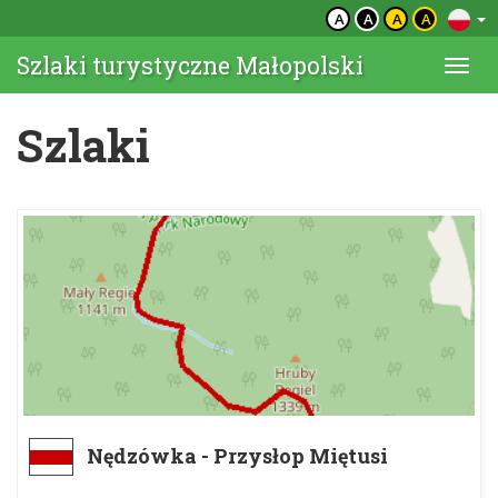
A
A
A
A
Szlaki turystyczne Małopolski
Togg
navi
Szlaki
Nędzówka - Przysłop Miętusi