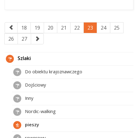
18
19
20
21
22
23
24
25
26
27
Szlaki
Do obiektu krajoznawczego
Dojściowy
Inny
Nordic-walking
pieszy
rowerowy