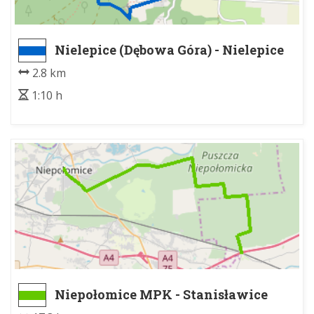
Nielepice (Dębowa Góra) - Nielepice
Doły
2.8 km
1:10 h
Niepołomice MPK - Stanisławice