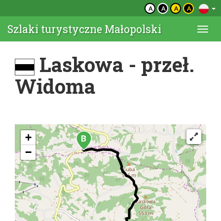
A
A
A
A
Szlaki turystyczne Małopolski
Togg
navi
Laskowa - przeł.
Widoma
+
−