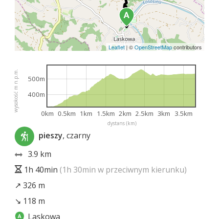
Leaflet
|
©
OpenStreetMap
contributors
wysokość m n.p.m.
500m
400m
0km
0.5km
1km
1.5km
2km
2.5km
3km
3.5km
dystans (km)
pieszy
, czarny
3.9 km
1h 40min
(1h 30min w przeciwnym kierunku)
↗ 326 m
↘ 118 m
Laskowa