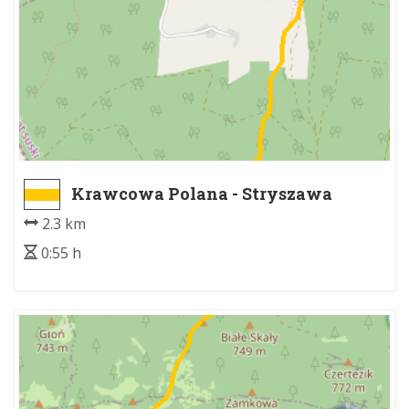
Krawcowa Polana - Stryszawa
Roztoki
2.3 km
0:55 h