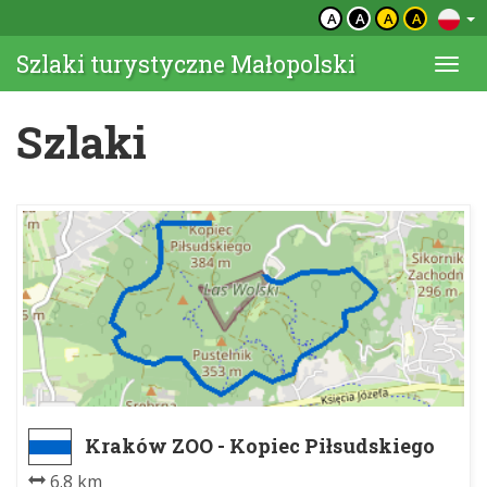
A
A
A
A
Szlaki turystyczne Małopolski
Togg
navi
Szlaki
Kraków ZOO - Kopiec Piłsudskiego
6.8 km