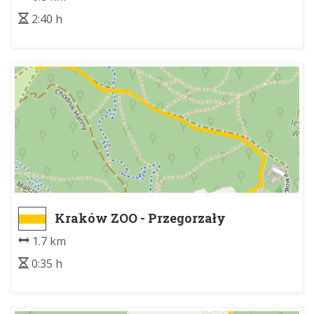
2:40 h
Kraków ZOO - Przegorzały
(ul.Podskale)
1.7 km
0:35 h