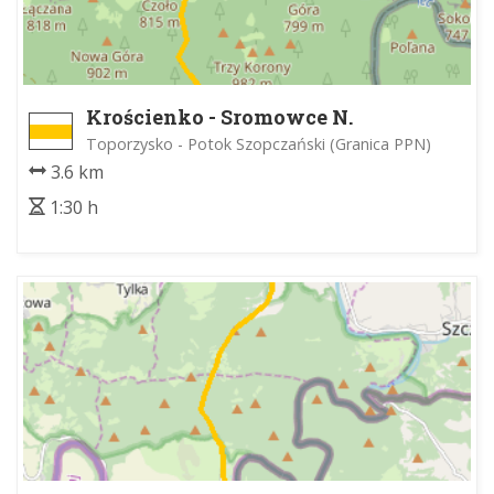
Krościenko - Sromowce N.
Toporzysko - Potok Szopczański (Granica PPN)
3.6 km
1:30 h