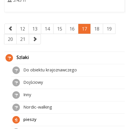
3:45 h
12
13
14
15
16
17
18
19
20
21
Szlaki
Do obiektu krajoznawczego
Dojściowy
Inny
Nordic-walking
pieszy