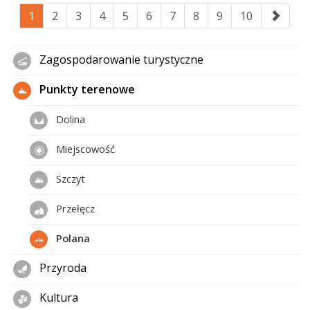
1
2
3
4
5
6
7
8
9
10
Zagospodarowanie turystyczne
Punkty terenowe
Dolina
Miejscowość
Szczyt
Przełęcz
Polana
Przyroda
Kultura