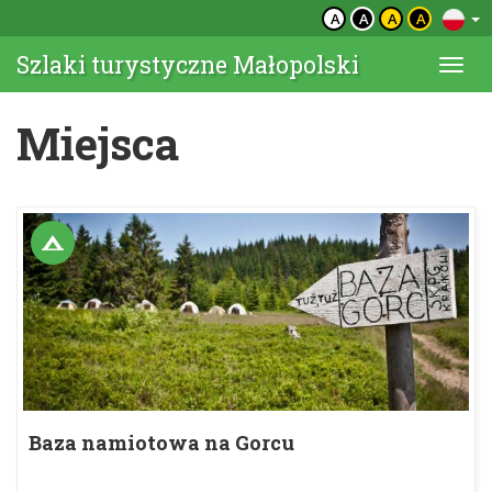
A
A
A
A
Szlaki turystyczne Małopolski
Togg
navi
Miejsca
Baza namiotowa na Gorcu