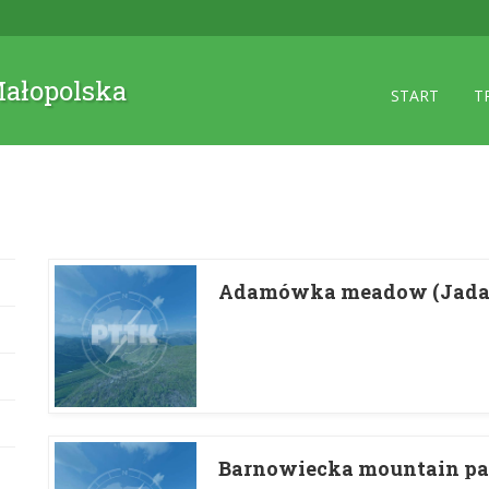
 Małopolska
START
T
Adamówka meadow (Jad
Barnowiecka mountain pa