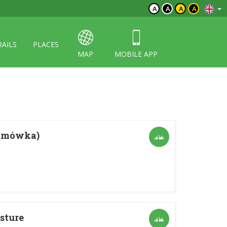
A
A
A
A
RAILS
PLACES
MAP
MOBILE APP
amówka)
sture