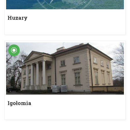
Huzary
Igołomia