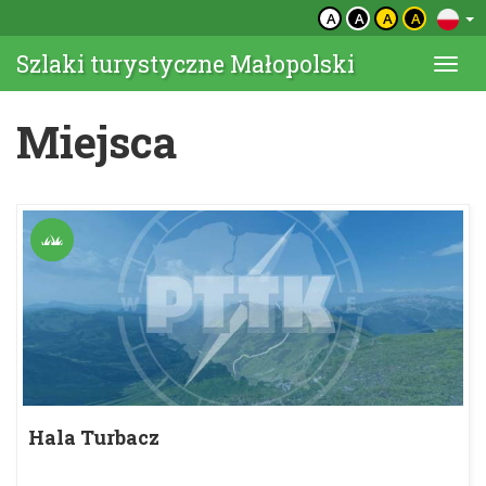
A
A
A
A
Szlaki turystyczne Małopolski
Togg
navi
Miejsca
Hala Turbacz