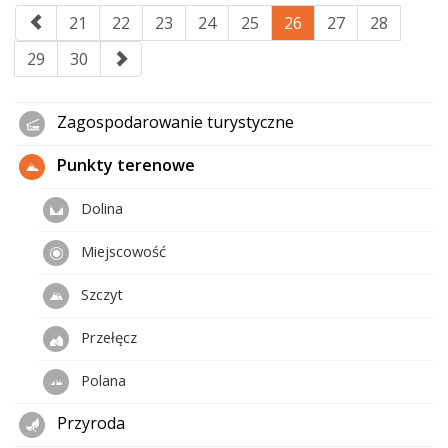
21
22
23
24
25
26
27
28
29
30
Zagospodarowanie turystyczne
Punkty terenowe
Dolina
Miejscowość
Szczyt
Przełęcz
Polana
Przyroda