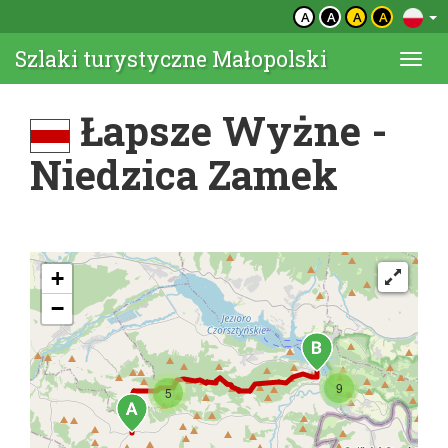
A
A
A
A
Szlaki turystyczne Małopolski
Togg
navi
Łapsze Wyżne -
Niedzica Zamek
+
−
9
5