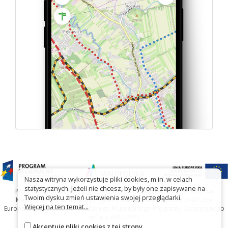
Nasza witryna wykorzystuje pliki cookies, m.in. w celach
statystycznych. Jeżeli nie chcesz, by były one zapisywane na
Projekt współfinansowany przez Urząd Marszałkowski Województwa
Twoim dysku zmień ustawienia swojej przeglądarki.
Małopolskiego w ramach programu Małopolska Gościnna oraz Unię
Więcej na ten temat...
Europejską w ramach Małopolskiego Regionalnego Programu Operacyjnego
na lata 2007-2013
Akceptuję pliki cookies z tej strony