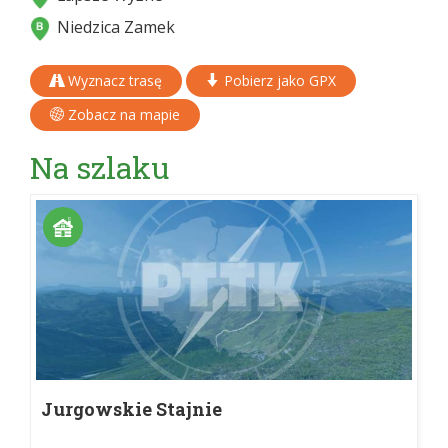
Niedzica Zamek
Wyznacz trasę
Pobierz jako GPX
Zobacz na mapie
Na szlaku
Jurgowskie Stajnie