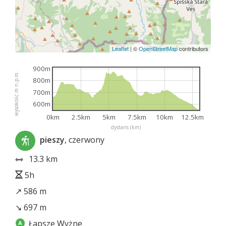
Leaflet
|
©
OpenStreetMap
contributors
900m
wysokość m n.p.m.
800m
700m
600m
0km
2.5km
5km
7.5km
10km
12.5km
dystans (km)
pieszy
, czerwony
13.3 km
5h
↗ 586 m
↘ 697 m
Łapsze Wyżne