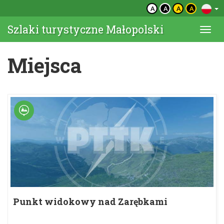
A
A
A
A
Szlaki turystyczne Małopolski
Togg
navi
Miejsca
Punkt widokowy nad Zarębkami