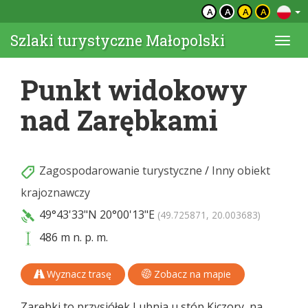
A
A
A
A
Szlaki turystyczne Małopolski
Togg
navi
Punkt widokowy
nad Zarębkami
Zagospodarowanie turystyczne
/
Inny obiekt
krajoznawczy
49°43'33"N
20°00'13"E
(49.725871, 20.003683)
486 m n. p. m.
Wyznacz trasę
Zobacz na mapie
Zarębki to przysiółek Lubnia u stóp Kiczory, na