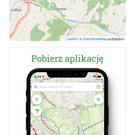
Leaflet
|
©
OpenStreetMap
contributors
Pobierz aplikację