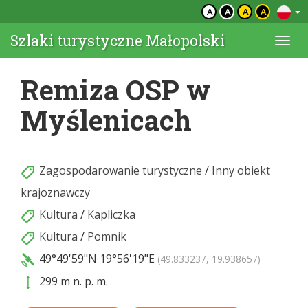
A
A
A
A
Szlaki turystyczne Małopolski
Togg
navi
Remiza OSP w
Myślenicach
Zagospodarowanie turystyczne
/
Inny obiekt
krajoznawczy
Kultura
/
Kapliczka
Kultura
/
Pomnik
49°49'59"N
19°56'19"E
(49.833237, 19.938657)
299 m n. p. m.