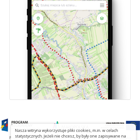
Nasza witryna wykorzystuje pliki cookies, m.in. w celach
statystycznych. Jeżeli nie chcesz, by były one zapisywane na
Projekt współfinansowany przez Urząd Marszałkowski Województwa