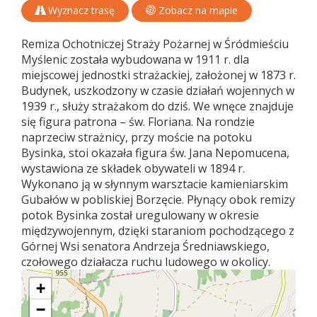
Wyznacz trasę
Zobacz na mapie
Remiza Ochotniczej Straży Pożarnej w Śródmieściu
Myślenic została wybudowana w 1911 r. dla
miejscowej jednostki strażackiej, założonej w 1873 r.
Budynek, uszkodzony w czasie działań wojennych w
1939 r., służy strażakom do dziś. We wnęce znajduje
się figura patrona – św. Floriana. Na rondzie
naprzeciw strażnicy, przy moście na potoku
Bysinka, stoi okazała figura św. Jana Nepomucena,
wystawiona ze składek obywateli w 1894 r.
Wykonano ją w słynnym warsztacie kamieniarskim
Gubałów w pobliskiej Borzęcie. Płynący obok remizy
potok Bysinka został uregulowany w okresie
międzywojennym, dzięki staraniom pochodzącego z
Górnej Wsi senatora Andrzeja Średniawskiego,
czołowego działacza ruchu ludowego w okolicy.
+
−