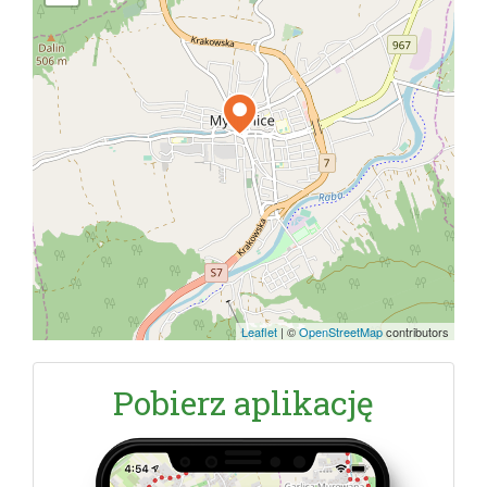
Leaflet
|
©
OpenStreetMap
contributors
Pobierz aplikację