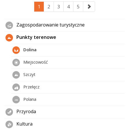
1
2
3
4
5
Zagospodarowanie turystyczne
Punkty terenowe
Dolina
Miejscowość
Szczyt
Przełęcz
Polana
Przyroda
Kultura