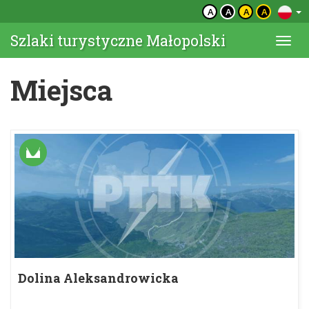
A
A
A
A
Szlaki turystyczne Małopolski
Togg
navi
Miejsca
Dolina Aleksandrowicka