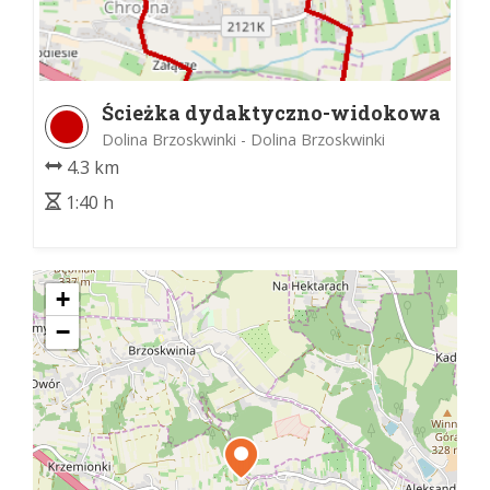
Ścieżka dydaktyczno-widokowa
Chrośnianeczka
Dolina Brzoskwinki - Dolina Brzoskwinki
4.3 km
1:40 h
+
−