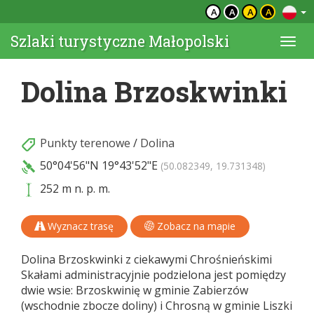
A
A
A
A
Szlaki turystyczne Małopolski
Togg
navi
Dolina Brzoskwinki
Punkty terenowe
/
Dolina
50°04'56"N
19°43'52"E
(50.082349, 19.731348)
252 m n. p. m.
Wyznacz trasę
Zobacz na mapie
Dolina Brzoskwinki z ciekawymi Chrośnieńskimi
Skałami administracyjnie podzielona jest pomiędzy
dwie wsie: Brzoskwinię w gminie Zabierzów
(wschodnie zbocze doliny) i Chrosną w gminie Liszki