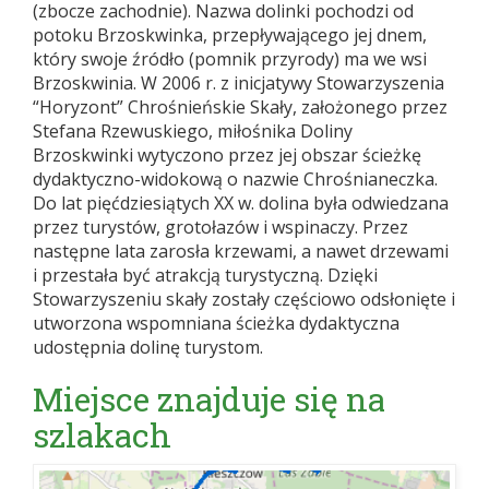
(zbocze zachodnie). Nazwa dolinki pochodzi od
potoku Brzoskwinka, przepływającego jej dnem,
który swoje źródło (pomnik przyrody) ma we wsi
Brzoskwinia. W 2006 r. z inicjatywy Stowarzyszenia
“Horyzont” Chrośnieńskie Skały, założonego przez
Stefana Rzewuskiego, miłośnika Doliny
Brzoskwinki wytyczono przez jej obszar ścieżkę
dydaktyczno-widokową o nazwie Chrośnianeczka.
Do lat pięćdziesiątych XX w. dolina była odwiedzana
przez turystów, grotołazów i wspinaczy. Przez
następne lata zarosła krzewami, a nawet drzewami
i przestała być atrakcją turystyczną. Dzięki
Stowarzyszeniu skały zostały częściowo odsłonięte i
utworzona wspomniana ścieżka dydaktyczna
udostępnia dolinę turystom.
Miejsce znajduje się na
szlakach