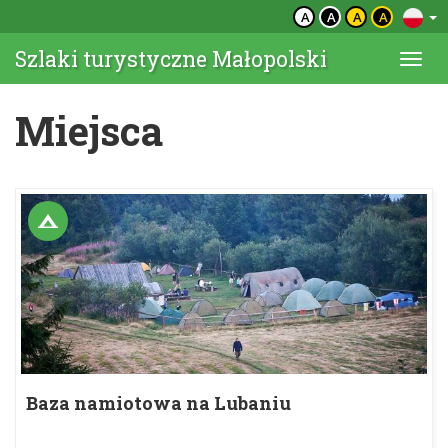
A
A
A
A
Szlaki turystyczne Małopolski
Togg
navi
Miejsca
Baza namiotowa na Lubaniu