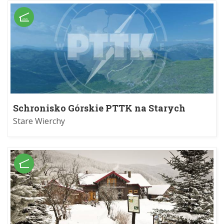
Schronisko Górskie PTTK na Starych
Wierchach im. Czesława Trybowskiego
Stare Wierchy