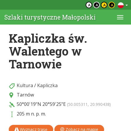
A
A
A
A
Szlaki turystyczne Małopolski
Togg
navi
Kapliczka św.
Walentego w
Tarnowie
Kultura
/
Kapliczka
Tarnów
50°00'19"N
20°59'25"E
(50.005311, 20.990438)
205 m n. p. m.
Wyznacz trasę
Zobacz na mapie