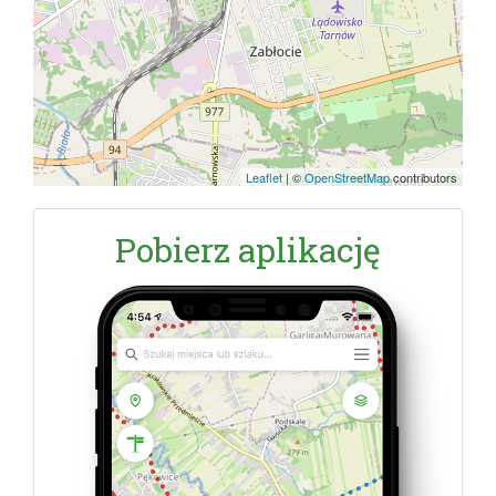
Leaflet
|
©
OpenStreetMap
contributors
Pobierz aplikację