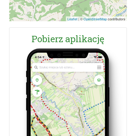
Leaflet
|
©
OpenStreetMap
contributors
Pobierz aplikację