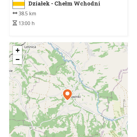
Działek - Chełm Wchodni
38.5 km
13:00 h
+
−