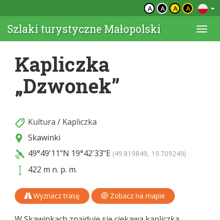
A
A
A
A
Szlaki turystyczne Małopolski
Togg
navi
Kapliczka
„Dzwonek”
Kultura
/
Kapliczka
Skawinki
49°49'11"N
19°42'33"E
(49.819849, 19.709249)
422 m n. p. m.
Wyznacz trasę
Zobacz na mapie
W Skawinkach znajduje się ciekawa kapliczka