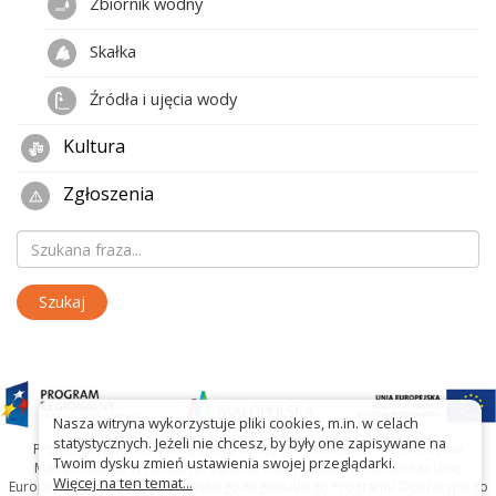
Zbiornik wodny
Skałka
Źródła i ujęcia wody
Kultura
Zgłoszenia
Nasza witryna wykorzystuje pliki cookies, m.in. w celach
statystycznych. Jeżeli nie chcesz, by były one zapisywane na
Projekt współfinansowany przez Urząd Marszałkowski Województwa
Twoim dysku zmień ustawienia swojej przeglądarki.
Małopolskiego w ramach programu Małopolska Gościnna oraz Unię
Więcej na ten temat...
Europejską w ramach Małopolskiego Regionalnego Programu Operacyjnego