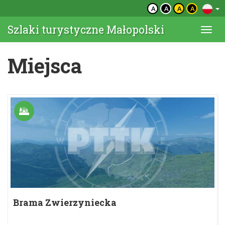
A
A
A
A
Szlaki turystyczne Małopolski
Togg
navi
Miejsca
Brama Zwierzyniecka