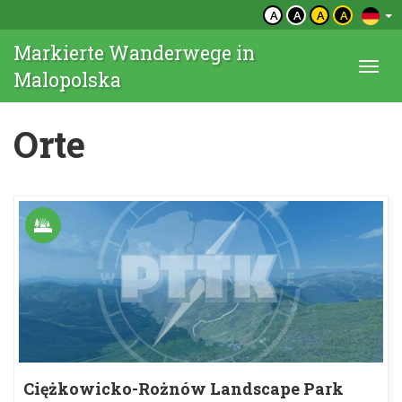
A
A
A
A
Markierte Wanderwege in
Togg
Malopolska
navi
Orte
Ciężkowicko-Rożnów Landscape Park