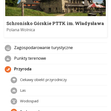
Schronisko Górskie PTTK im. Władysława
Orkana na Turbaczu
Polana Wolnica
Zagospodarowanie turystyczne
Punkty terenowe
Przyroda
Ciekawy obiekt przyrodniczy
Las
Wodospad