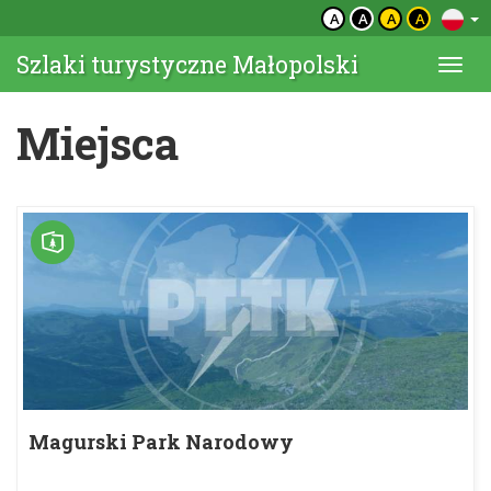
A
A
A
A
Szlaki turystyczne Małopolski
Togg
navi
Miejsca
Magurski Park Narodowy