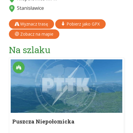
Stanisławice
Wyznacz trasę
Pobierz jako GPX
Zobacz na mapie
Na szlaku
Puszcza Niepołomicka