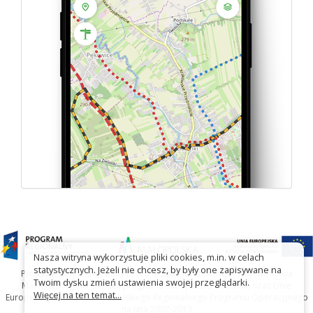
Nasza witryna wykorzystuje pliki cookies, m.in. w celach
statystycznych. Jeżeli nie chcesz, by były one zapisywane na
Projekt współfinansowany przez Urząd Marszałkowski Województwa
Twoim dysku zmień ustawienia swojej przeglądarki.
Małopolskiego w ramach programu Małopolska Gościnna oraz Unię
Więcej na ten temat...
Europejską w ramach Małopolskiego Regionalnego Programu Operacyjnego
na lata 2007-2013