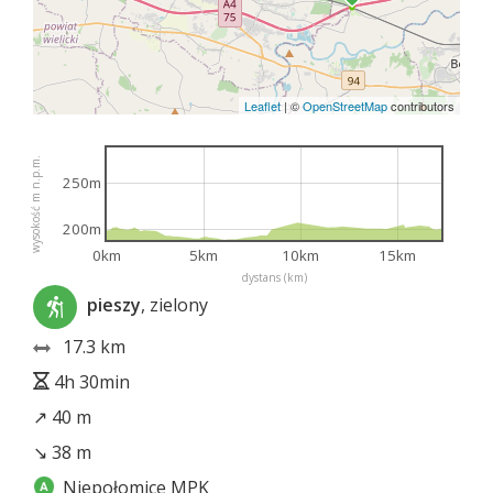
Leaflet
|
©
OpenStreetMap
contributors
wysokość m n.p.m.
250m
200m
0km
5km
10km
15km
dystans (km)
pieszy
, zielony
17.3 km
4h 30min
↗ 40 m
↘ 38 m
Niepołomice MPK