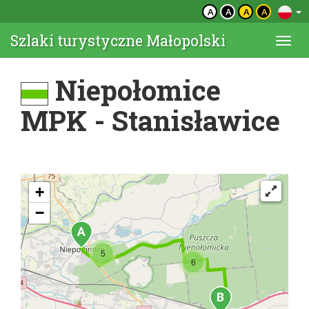
A
A
A
A
Szlaki turystyczne Małopolski
Togg
navi
Niepołomice
MPK - Stanisławice
+
−
5
6