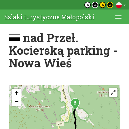
A
A
A
A
Szlaki turystyczne Małopolski
Togg
navi
nad Przeł.
Kocierską parking -
Nowa Wieś
+
−