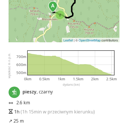
2
Leaflet
|
©
OpenStreetMap
contributors
wysokość m n.p.m.
700m
600m
500m
0km
0.5km
1km
1.5km
2km
2.5km
dystans (km)
pieszy
, czarny
2.6 km
1h
(1h 15min w przeciwnym kierunku)
↗ 25 m