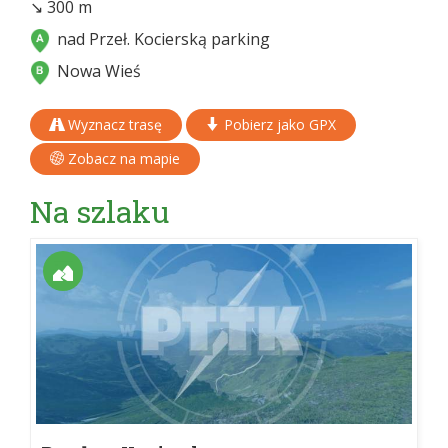
↘ 300 m
nad Przeł. Kocierską parking
Nowa Wieś
Wyznacz trasę
Pobierz jako GPX
Zobacz na mapie
Na szlaku