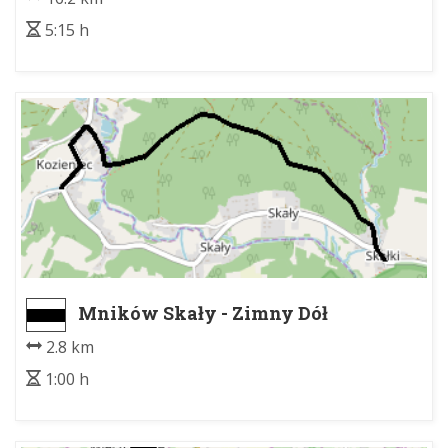
5:15 h
Mników Skały - Zimny Dół
2.8 km
1:00 h