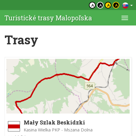
A
A
A
A
Turistické trasy Malopoľska
Togg
navi
Trasy
Mały Szlak Beskidzki
Kasina Wielka PKP - Mszana Dolna