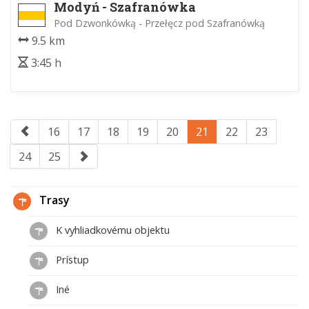
Modyń - Szafranówka
Pod Dzwonkówką - Przełęcz pod Szafranówką
9.5 km
3:45 h
16
17
18
19
20
21
22
23
24
25
Trasy
K vyhliadkovému objektu
Prístup
Iné