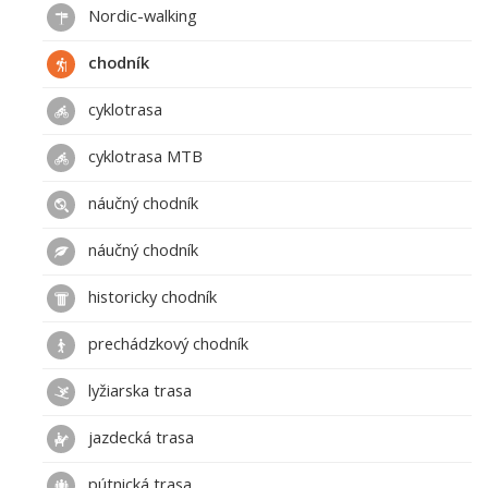
Nordic-walking
chodník
cyklotrasa
cyklotrasa MTB
náučný chodník
náučný chodník
historicky chodník
prechádzkový chodník
lyžiarska trasa
jazdecká trasa
pútnická trasa