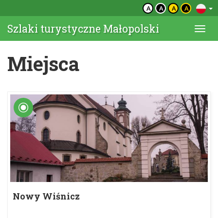
A
A
A
A
Szlaki turystyczne Małopolski
Togg
navi
Miejsca
Nowy Wiśnicz