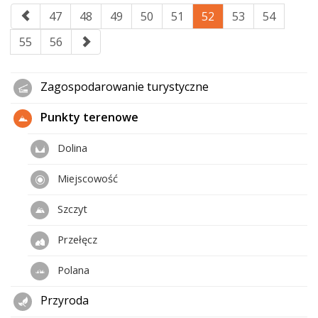
47
48
49
50
51
52
53
54
55
56
Zagospodarowanie turystyczne
Punkty terenowe
Dolina
Miejscowość
Szczyt
Przełęcz
Polana
Przyroda