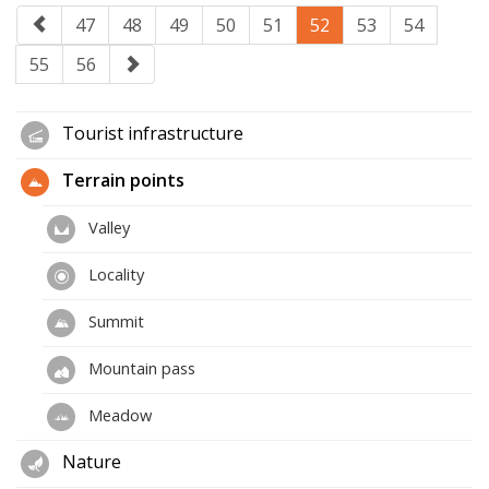
47
48
49
50
51
52
53
54
55
56
Tourist infrastructure
Terrain points
Valley
Locality
Summit
Mountain pass
Meadow
Nature