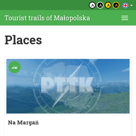
A
A
A
A
Tourist trails of Małopolska
Togg
navi
Places
Na Margań