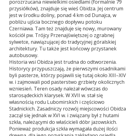
porozrzucana niewielkimi osiedlami (formalnie 79
przysiółków), znajduje się wieś Obidza. Jej centrum
jest w środku doliny, ponad 4 km od Dunajca, w
pobliżu ujścia bocznego dopływu potoku
Czerniawa. Tam też znajduje się nowy, murowany
kościół pw. Trójcy Przenajświętszej o zgrabnej
sylwetce, nawiązującej do tradycyjnej góralskiej
architektury. Tu także jest końcowy przystanek
autobusowy.
Historia wsi Obidza jest trudna do odtworzenia.
Historycy przypuszczają, że pierwszymi osadnikami
byli pasterze, którzy pojawili się tutaj około XIII–XIV
w. i zajmowali pod pasterstwo grzbiety okolicznych
wzniesień. Teren osady należał wówczas do
starosądeckich klarysek. W XVII w. stał się
własnością rodu Lubomirskich i częściowo
Stadnickich. Zasadniczy rozwój miejscowości Obidza
zaczął się jednak w XVI w. i związany był z hutami
szkła, należącymi do właścicieli dóbr jazowskich.
Ponieważ produkcja szkła wymagała dużej ilości
drewna, dla jego pozyskania zakładano osiedla