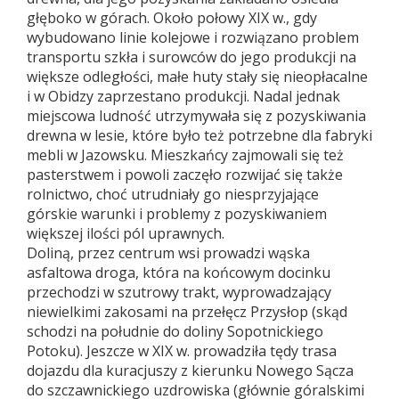
głęboko w górach. Około połowy XIX w., gdy
wybudowano linie kolejowe i rozwiązano problem
transportu szkła i surowców do jego produkcji na
większe odległości, małe huty stały się nieopłacalne
i w Obidzy zaprzestano produkcji. Nadal jednak
miejscowa ludność utrzymywała się z pozyskiwania
drewna w lesie, które było też potrzebne dla fabryki
mebli w Jazowsku. Mieszkańcy zajmowali się też
pasterstwem i powoli zaczęło rozwijać się także
rolnictwo, choć utrudniały go niesprzyjające
górskie warunki i problemy z pozyskiwaniem
większej ilości pól uprawnych.
Doliną, przez centrum wsi prowadzi wąska
asfaltowa droga, która na końcowym docinku
przechodzi w szutrowy trakt, wyprowadzający
niewielkimi zakosami na przełęcz Przysłop (skąd
schodzi na południe do doliny Sopotnickiego
Potoku). Jeszcze w XIX w. prowadziła tędy trasa
dojazdu dla kuracjuszy z kierunku Nowego Sącza
do szczawnickiego uzdrowiska (głównie góralskimi