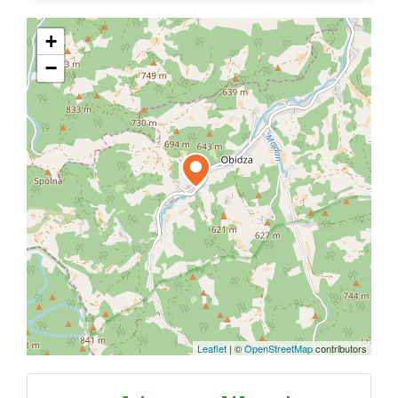
+
−
Leaflet
|
©
OpenStreetMap
contributors