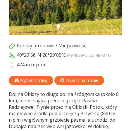
Punkty terenowe
/
Miejscowość
49°29'56"N
20°29'05"E
(49.498945, 20.484871)
474 m n. p. m.
Wyznacz trasę
Zobacz na mapie
Dolina Obidzy to długa dolina śródgórska (około 8
km), przecinająca północną część Pasma
Radziejowej. Płynie przez nią Obidzki Potok, który
ma główne źródła pod przełęczą Przysłop (840 m
n.p.m.) w głównym grzbiecie pasma, a uchodzi do
Dunajca naprzeciwko wsi Jazowsko. W dolinie,