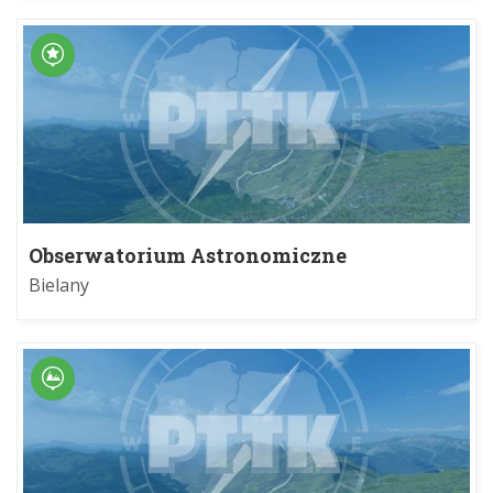
Obserwatorium Astronomiczne
Uniwersytetu Jagiellońskiego, Fort Skała
Bielany