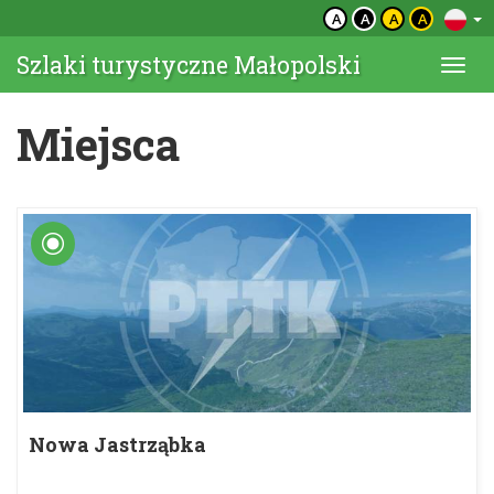
A
A
A
A
Szlaki turystyczne Małopolski
Togg
navi
Miejsca
Nowa Jastrząbka