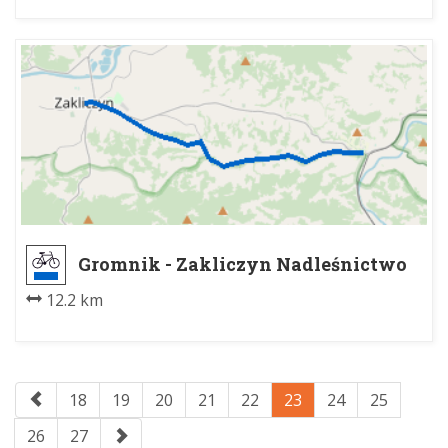
Gromnik - Zakliczyn Nadleśnictwo
12.2 km
18
19
20
21
22
23
24
25
26
27