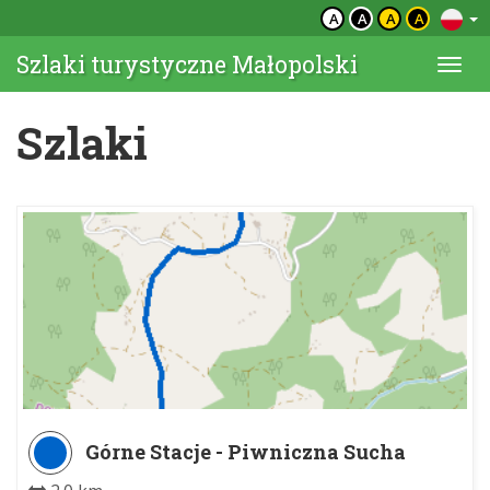
A
A
A
A
Szlaki turystyczne Małopolski
Togg
navi
Szlaki
Górne Stacje - Piwniczna Sucha
Dolina parking