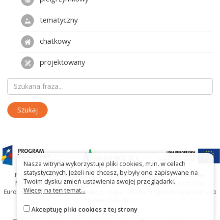
tematyczny
chatkowy
projektowany
Nasza witryna wykorzystuje pliki cookies, m.in. w celach
statystycznych. Jeżeli nie chcesz, by były one zapisywane na
Projekt współfinansowany przez Urząd Marszałkowski Województwa
Twoim dysku zmień ustawienia swojej przeglądarki.
Małopolskiego w ramach programu Małopolska Gościnna oraz Unię
Więcej na ten temat...
Europejską w ramach Małopolskiego Regionalnego Programu Operacyjnego
na lata 2007-2013
Akceptuję pliki cookies z tej strony