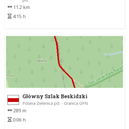
11.2 km
4:15 h
Główny Szlak Beskidzki
Polana Zielenica pd. - Granica GPN
289 m
0:06 h