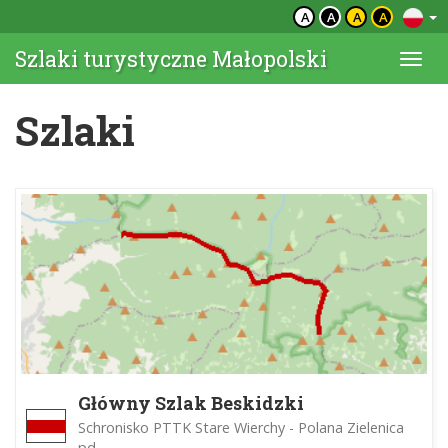
A
A
A
A
Szlaki turystyczne Małopolski
Togg
navi
Szlaki
Główny Szlak Beskidzki
Schronisko PTTK Stare Wierchy - Polana Zielenica
pd.