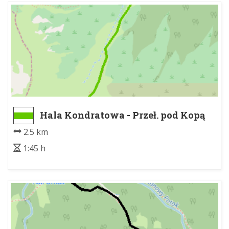
Hala Kondratowa - Przeł. pod Kopą
Kondracką
2.5 km
1:45 h