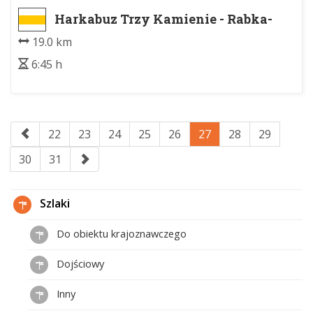
Harkabuz Trzy Kamienie - Rabka-
Zdrój Park Zdrojowy
19.0 km
6:45 h
22
23
24
25
26
27
28
29
30
31
Szlaki
Do obiektu krajoznawczego
Dojściowy
Inny