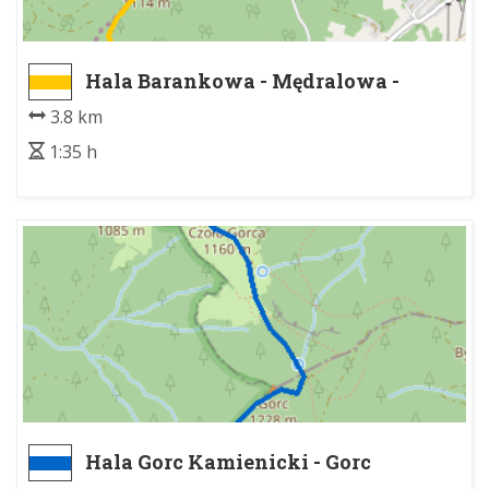
Hala Barankowa - Mędralowa -
Wschód
3.8 km
1:35 h
Hala Gorc Kamienicki - Gorc