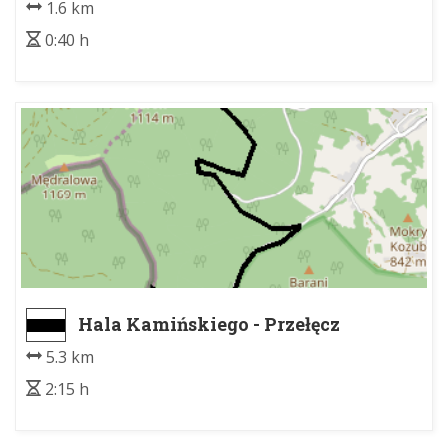
1.6 km
0:40 h
Hala Kamińskiego - Przełęcz
Jałowiecka Północna
5.3 km
2:15 h