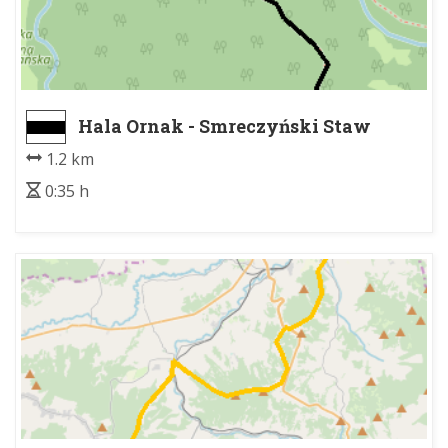
Hala Ornak - Smreczyński Staw
1.2 km
0:35 h