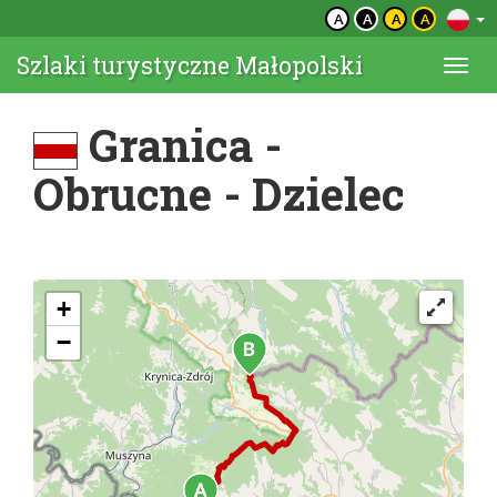
A
A
A
A
Szlaki turystyczne Małopolski
Togg
navi
Granica -
Obrucne - Dzielec
+
−