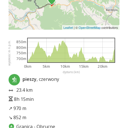
Leaflet
|
©
OpenStreetMap
contributors
850m
wysokość m n.p.m.
800m
750m
700m
0km
5km
10km
15km
20km
dystans (km)
pieszy
, czerwony
23.4 km
8h 15min
↗ 970 m
↘ 852 m
Granica - Obrucne